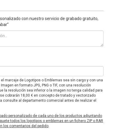
sonalizado con nuestro servicio de grabado gratuito,
abar”
e el marcaje de Logotipos o Emblemas sea sin cargo y con una
F o Imagen en formato JPG, PNG o TIF, con una resolución
e la resolución sea inferior o la imagen no tenga calidad para
 se cobrarán 18,00 € en concepto de tratado y vectorizado
 consulte al departamento comercial antes de realizar el
bado personalizado de cada uno de los productos adjuntando
uete todos los logotipos o emblemas en un fichero ZIP o RAR
 en los comentarios del pedido
.