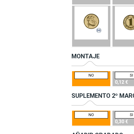
MONTAJE
NO
SI
0,12 €
SUPLEMENTO 2º MAR
NO
SI
0,30 €