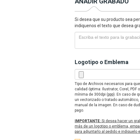
AÑADIR GRABADO
Si desea que su producto sea per
indiquenos el texto que desea gr
Logotipo o Emblema
Tipo de Archivos necesarios para qu
calidad óptima: Ilustrator, Corel, PD
mínima de 300dpi (ppp). En caso de qu
un vectorizado o tratado automático,
manual de la imagen. En caso de duda
pago.
IMPORTANTE:
Si desea hacer un gra
más de un logotipo o emblema, empaq
para adjuntarlo al pedido e indiquelo