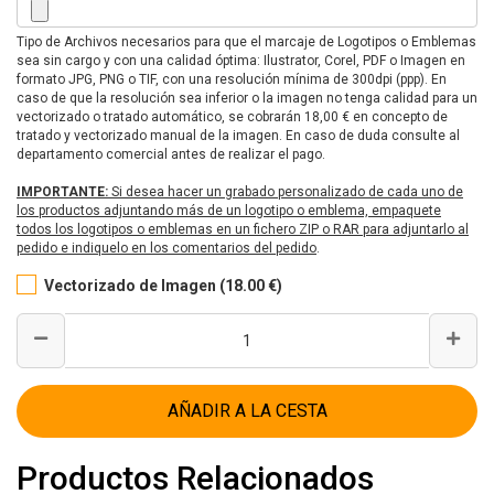
Tipo de Archivos necesarios para que el marcaje de Logotipos o Emblemas
sea sin cargo y con una calidad óptima: Ilustrator, Corel, PDF o Imagen en
formato JPG, PNG o TIF, con una resolución mínima de 300dpi (ppp). En
caso de que la resolución sea inferior o la imagen no tenga calidad para un
vectorizado o tratado automático, se cobrarán 18,00 € en concepto de
tratado y vectorizado manual de la imagen. En caso de duda consulte al
departamento comercial antes de realizar el pago.
IMPORTANTE:
Si desea hacer un grabado personalizado de cada uno de
los productos adjuntando más de un logotipo o emblema, empaquete
todos los logotipos o emblemas en un fichero ZIP o RAR para adjuntarlo al
pedido e indiquelo en los comentarios del pedido
.
Vectorizado de Imagen (18.00 €)
AÑADIR A LA CESTA
Productos Relacionados