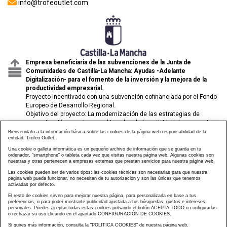
info@trofeoutlet.com
Empresa beneficiaria de las subvenciones de la Junta de
Comunidades de Castilla-La Mancha: Ayudas -Adelante
Digitalización- para el fomento de la inversión y la mejora de la
productividad empresarial.
Proyecto incentivado con una subvención cofinanciada por el Fondo
Europeo de Desarrollo Regional.
Objetivo del proyecto: La modernización de las estrategias de
comunicación y venta para el impulso de la actividad de comercio
electrónico de las pymes.
Bienvenida/o a la información básica sobre las cookies de la página web responsabilidad de la
entidad: Trofeo Outlet
Una cookie o galleta informática es un pequeño archivo de información que se guarda en tu
ordenador, “smartphone” o tableta cada vez que visitas nuestra página web. Algunas cookies son
nuestras y otras pertenecen a empresas externas que prestan servicios para nuestra página web.
Las cookies pueden ser de varios tipos: las cookies técnicas son necesarias para que nuestra
página web pueda funcionar, no necesitan de tu autorización y son las únicas que tenemos
activadas por defecto.
El resto de cookies sirven para mejorar nuestra página, para personalizarla en base a tus
preferencias, o para poder mostrarte publicidad ajustada a tus búsquedas, gustos e intereses
personales. Puedes aceptar todas estas cookies pulsando el botón ACEPTA TODO o configurarlas
o rechazar su uso clicando en el apartado CONFIGURACIÓN DE COOKIES.
Si quires más información, consulta la
“POLITICA COOKIES”
de nuestra página web.