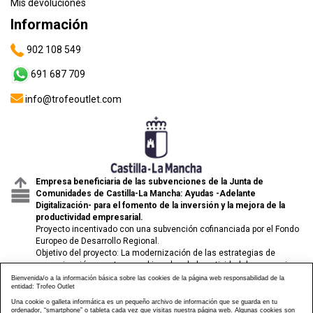
Mis devoluciones
Información
902 108 549
691 687 709
info@trofeoutlet.com
Empresa beneficiaria de las subvenciones de la Junta de
Comunidades de Castilla-La Mancha: Ayudas -Adelante
Digitalización- para el fomento de la inversión y la mejora de la
productividad empresarial.
Proyecto incentivado con una subvención cofinanciada por el Fondo
Europeo de Desarrollo Regional.
Objetivo del proyecto: La modernización de las estrategias de
comunicación y venta para el impulso de la actividad de comercio
electrónico de las pymes.
Bienvenida/o a la información básica sobre las cookies de la página web responsabilidad de la
entidad: Trofeo Outlet
Una cookie o galleta informática es un pequeño archivo de información que se guarda en tu
ordenador, “smartphone” o tableta cada vez que visitas nuestra página web. Algunas cookies son