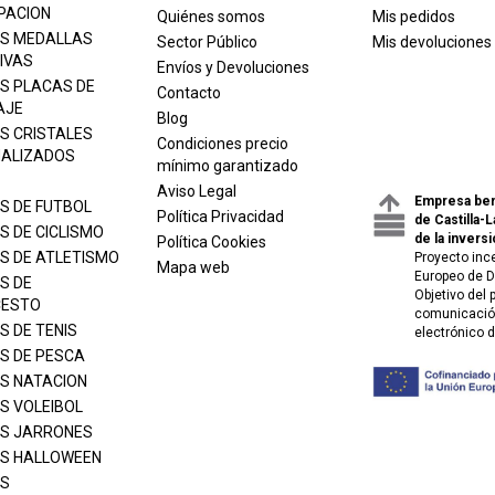
PACION
Quiénes somos
Mis pedidos
S MEDALLAS
Sector Público
Mis devoluciones
IVAS
Envíos y Devoluciones
S PLACAS DE
Contacto
AJE
Blog
S CRISTALES
Condiciones precio
ALIZADOS
mínimo garantizado
Aviso Legal
Empresa ben
S DE FUTBOL
Política Privacidad
de Castilla-
S DE CICLISMO
de la inversi
Política Cookies
S DE ATLETISMO
Proyecto inc
Mapa web
Europeo de D
S DE
Objetivo del
CESTO
comunicación
S DE TENIS
electrónico 
S DE PESCA
S NATACION
S VOLEIBOL
S JARRONES
S HALLOWEEN
S