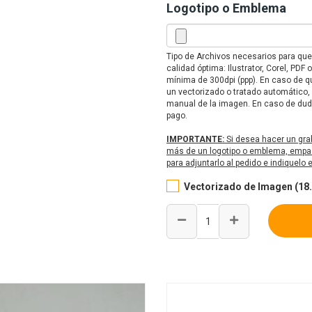
Logotipo o Emblema
Tipo de Archivos necesarios para qu
calidad óptima: Ilustrator, Corel, PD
mínima de 300dpi (ppp). En caso de qu
un vectorizado o tratado automático,
manual de la imagen. En caso de duda
pago.
IMPORTANTE:
Si desea hacer un gra
más de un logotipo o emblema, empaq
para adjuntarlo al pedido e indiquelo
Vectorizado de Imagen (18.