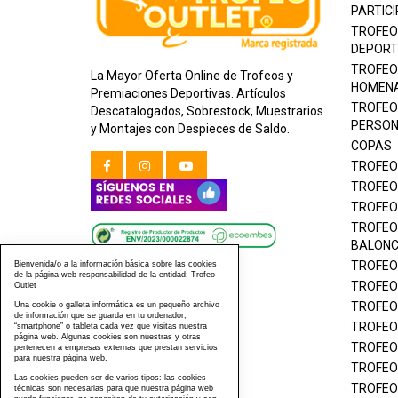
PARTICI
TROFEO
DEPORT
TROFEO
La Mayor Oferta Online de Trofeos y
HOMEN
Premiaciones Deportivas. Artículos
TROFEO
Descatalogados, Sobrestock, Muestrarios
PERSON
y Montajes con Despieces de Saldo.
COPAS
TROFEO
TROFEO
TROFEO
TROFEO
BALON
TROFEO
Bienvenida/o a la información básica sobre las cookies
de la página web responsabilidad de la entidad: Trofeo
TROFEO
Outlet
TROFEO
Una cookie o galleta informática es un pequeño archivo
de información que se guarda en tu ordenador,
TROFEO
“smartphone” o tableta cada vez que visitas nuestra
página web. Algunas cookies son nuestras y otras
TROFEO
pertenecen a empresas externas que prestan servicios
para nuestra página web.
TROFEO
Las cookies pueden ser de varios tipos: las cookies
TROFEO
técnicas son necesarias para que nuestra página web