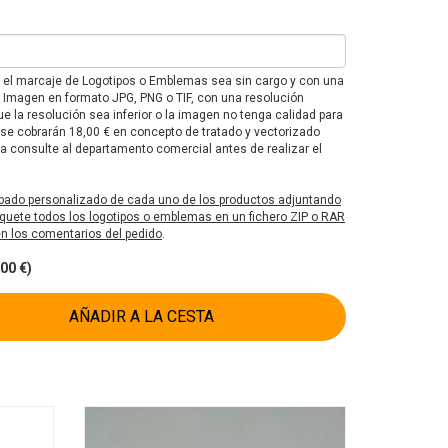
e el marcaje de Logotipos o Emblemas sea sin cargo y con una
F o Imagen en formato JPG, PNG o TIF, con una resolución
e la resolución sea inferior o la imagen no tenga calidad para
 se cobrarán 18,00 € en concepto de tratado y vectorizado
 consulte al departamento comercial antes de realizar el
bado personalizado de cada uno de los productos adjuntando
uete todos los logotipos o emblemas en un fichero ZIP o RAR
 en los comentarios del pedido
.
00 €)
AÑADIR A LA CESTA