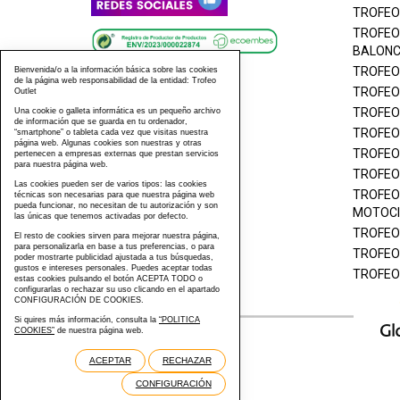
TROFEO
TROFEO
BALON
TROFEO
Bienvenida/o a la información básica sobre las cookies
de la página web responsabilidad de la entidad: Trofeo
TROFEO
Outlet
TROFEO
Una cookie o galleta informática es un pequeño archivo
de información que se guarda en tu ordenador,
TROFEO
“smartphone” o tableta cada vez que visitas nuestra
página web. Algunas cookies son nuestras y otras
TROFEO
pertenecen a empresas externas que prestan servicios
para nuestra página web.
TROFEO
Las cookies pueden ser de varios tipos: las cookies
TROFEO
técnicas son necesarias para que nuestra página web
pueda funcionar, no necesitan de tu autorización y son
MOTOCI
las únicas que tenemos activadas por defecto.
TROFEO
El resto de cookies sirven para mejorar nuestra página,
para personalizarla en base a tus preferencias, o para
TROFEO
poder mostrarte publicidad ajustada a tus búsquedas,
gustos e intereses personales. Puedes aceptar todas
TROFEO
estas cookies pulsando el botón ACEPTA TODO o
configurarlas o rechazar su uso clicando en el apartado
CONFIGURACIÓN DE COOKIES.
Si quires más información, consulta la
“POLITICA
COOKIES”
de nuestra página web.
ACEPTAR
RECHAZAR
CONFIGURACIÓN