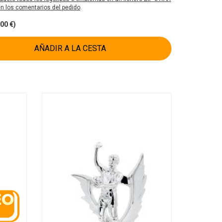
 en los comentarios del pedido
.
00 €)
AÑADIR A LA CESTA