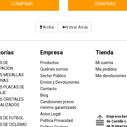
COMPRAR
COMPRAR
Arriba
Volver Atrás
orías
Empresa
Tienda
S DE
Productos
Mi cuenta
PACION
Quiénes somos
Mis pedidos
S MEDALLAS
Sector Público
Mis devoluciones
IVAS
Envíos y Devoluciones
S PLACAS DE
Contacto
AJE
Blog
S CRISTALES
Condiciones precio
ALIZADOS
mínimo garantizado
Aviso Legal
Empresa ben
S DE FUTBOL
Política Privacidad
de Castilla-
S DE CICLISMO
de la inversi