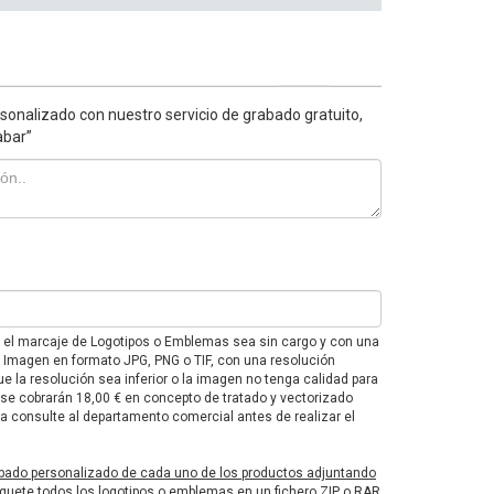
sonalizado con nuestro servicio de grabado gratuito,
abar”
e el marcaje de Logotipos o Emblemas sea sin cargo y con una
F o Imagen en formato JPG, PNG o TIF, con una resolución
e la resolución sea inferior o la imagen no tenga calidad para
 se cobrarán 18,00 € en concepto de tratado y vectorizado
 consulte al departamento comercial antes de realizar el
bado personalizado de cada uno de los productos adjuntando
uete todos los logotipos o emblemas en un fichero ZIP o RAR