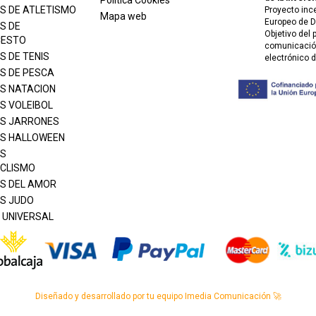
Política Cookies
S DE ATLETISMO
Proyecto inc
Mapa web
Europeo de D
S DE
Objetivo del
CESTO
comunicación
S DE TENIS
electrónico 
S DE PESCA
S NATACION
S VOLEIBOL
S JARRONES
S HALLOWEEN
S
CLISMO
S DEL AMOR
S JUDO
 UNIVERSAL
Diseñado y desarrollado por tu equipo Imedia Comunicación 🚀