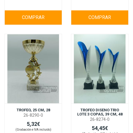
COMPRAR
COMPRAR
TROFEO, 25 CM, 28
TROFEO DISENO TRIO
LOTE 3 COPAS, 39 CM, 48
26-8290-0
26-8274-0
5,32€
54,45€
(Grabación e IVA incluido)