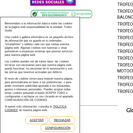
TROFEO
TROFEO
BALON
TROFEO
Bienvenida/o a la información básica sobre las cookies
de la página web responsabilidad de la entidad: Trofeo
TROFEO
Outlet
TROFEO
Una cookie o galleta informática es un pequeño archivo
de información que se guarda en tu ordenador,
TROFEO
“smartphone” o tableta cada vez que visitas nuestra
página web. Algunas cookies son nuestras y otras
TROFEO
pertenecen a empresas externas que prestan servicios
para nuestra página web.
TROFEO
Las cookies pueden ser de varios tipos: las cookies
TROFEO
técnicas son necesarias para que nuestra página web
pueda funcionar, no necesitan de tu autorización y son
MOTOCI
las únicas que tenemos activadas por defecto.
TROFEO
El resto de cookies sirven para mejorar nuestra página,
para personalizarla en base a tus preferencias, o para
TROFEO
poder mostrarte publicidad ajustada a tus búsquedas,
gustos e intereses personales. Puedes aceptar todas
TROFEO
estas cookies pulsando el botón ACEPTA TODO o
configurarlas o rechazar su uso clicando en el apartado
CONFIGURACIÓN DE COOKIES.
Si quires más información, consulta la
“POLITICA
COOKIES”
de nuestra página web.
ACEPTAR
RECHAZAR
CONFIGURACIÓN