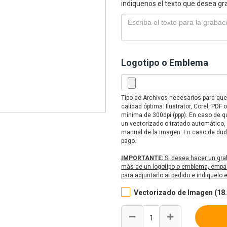
indiquenos el texto que desea gr
Logotipo o Emblema
Tipo de Archivos necesarios para qu
calidad óptima: Ilustrator, Corel, PD
mínima de 300dpi (ppp). En caso de qu
un vectorizado o tratado automático,
manual de la imagen. En caso de duda
pago.
IMPORTANTE:
Si desea hacer un gra
más de un logotipo o emblema, empaq
para adjuntarlo al pedido e indiquelo
Vectorizado de Imagen (18.