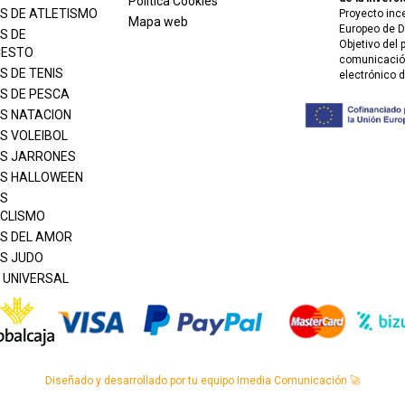
Política Cookies
S DE ATLETISMO
Proyecto inc
Mapa web
Europeo de D
S DE
Objetivo del
CESTO
comunicación
S DE TENIS
electrónico 
S DE PESCA
S NATACION
S VOLEIBOL
S JARRONES
S HALLOWEEN
S
CLISMO
S DEL AMOR
S JUDO
 UNIVERSAL
Diseñado y desarrollado por tu equipo Imedia Comunicación 🚀