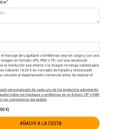
abar”
e el marcaje de Logotipos o Emblemas sea sin cargo y con una
F o Imagen en formato JPG, PNG o TIF, con una resolución
e la resolución sea inferior o la imagen no tenga calidad para
 se cobrarán 18,00 € en concepto de tratado y vectorizado
 consulte al departamento comercial antes de realizar el
bado personalizado de cada uno de los productos adjuntando
uete todos los logotipos o emblemas en un fichero ZIP o RAR
 en los comentarios del pedido
.
00 €)
AÑADIR A LA CESTA