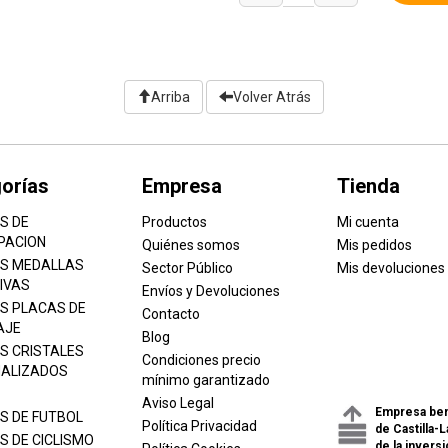
Arriba
Volver Atrás
orías
Empresa
Tienda
S DE
Productos
Mi cuenta
PACION
Quiénes somos
Mis pedidos
S MEDALLAS
Sector Público
Mis devoluciones
IVAS
Envíos y Devoluciones
S PLACAS DE
Contacto
AJE
Blog
S CRISTALES
Condiciones precio
ALIZADOS
mínimo garantizado
Aviso Legal
Empresa ben
S DE FUTBOL
Política Privacidad
de Castilla-
S DE CICLISMO
de la inversi