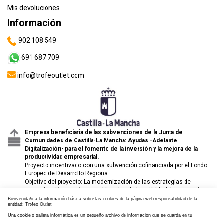
Mis devoluciones
Información
902 108 549
691 687 709
info@trofeoutlet.com
Empresa beneficiaria de las subvenciones de la Junta de
Comunidades de Castilla-La Mancha: Ayudas -Adelante
Digitalización- para el fomento de la inversión y la mejora de la
productividad empresarial.
Proyecto incentivado con una subvención cofinanciada por el Fondo
Europeo de Desarrollo Regional.
Objetivo del proyecto: La modernización de las estrategias de
comunicación y venta para el impulso de la actividad de comercio
electrónico de las pymes.
Bienvenida/o a la información básica sobre las cookies de la página web responsabilidad de la
entidad: Trofeo Outlet
Una cookie o galleta informática es un pequeño archivo de información que se guarda en tu