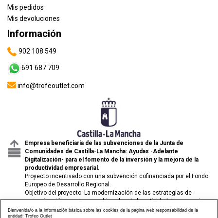
Mis pedidos
Mis devoluciones
Información
902 108 549
691 687 709
info@trofeoutlet.com
Empresa beneficiaria de las subvenciones de la Junta de
Comunidades de Castilla-La Mancha: Ayudas -Adelante
Digitalización- para el fomento de la inversión y la mejora de la
productividad empresarial.
Proyecto incentivado con una subvención cofinanciada por el Fondo
Europeo de Desarrollo Regional.
Objetivo del proyecto: La modernización de las estrategias de
comunicación y venta para el impulso de la actividad de comercio
electrónico de las pymes.
Bienvenida/o a la información básica sobre las cookies de la página web responsabilidad de la
entidad: Trofeo Outlet