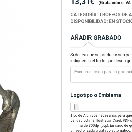
13,31€
(Grabación e IVA 
CATEGORÍA:
TROFEOS DE 
DISPONIBILIDAD:
EN STOC
AÑADIR GRABADO
Si desea que su producto sea per
indiquenos el texto que desea gr
Logotipo o Emblema
Tipo de Archivos necesarios para qu
calidad óptima: Ilustrator, Corel, PD
mínima de 300dpi (ppp). En caso de qu
un vectorizado o tratado automático,