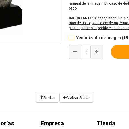
manual de la imagen. En caso de duda
pago.
IMPORTANTE:
Si desea hacer un gra
más de un logotipo o emblema, empaq
para adjuntarlo al pedido e indiquelo
Vectorizado de Imagen (18.
Arriba
Volver Atrás
orías
Empresa
Tienda