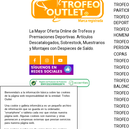
TROFEO
PARTICI
TROFEO
DEPORT
TROFEO
La Mayor Oferta Online de Trofeos y
HOMEN
Premiaciones Deportivas. Artículos
TROFEO
Descatalogados, Sobrestock, Muestrarios
PERSON
y Montajes con Despieces de Saldo.
COPAS
TROFEO
TROFEO
TROFEO
TROFEO
BALON
TROFEO
Bienvenida/o a la información básica sobre las cookies
de la página web responsabilidad de la entidad: Trofeo
TROFEO
Outlet
TROFEO
Una cookie o galleta informática es un pequeño archivo
de información que se guarda en tu ordenador,
TROFEO
“smartphone” o tableta cada vez que visitas nuestra
página web. Algunas cookies son nuestras y otras
TROFEO
pertenecen a empresas externas que prestan servicios
para nuestra página web.
TROFEO