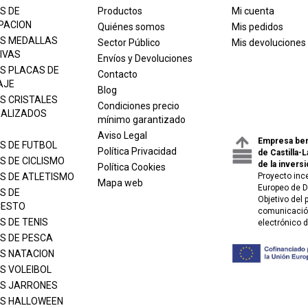
S DE
Productos
Mi cuenta
PACION
Quiénes somos
Mis pedidos
S MEDALLAS
Sector Público
Mis devoluciones
IVAS
Envíos y Devoluciones
S PLACAS DE
Contacto
AJE
Blog
S CRISTALES
Condiciones precio
ALIZADOS
mínimo garantizado
Aviso Legal
Empresa ben
S DE FUTBOL
Política Privacidad
de Castilla-
S DE CICLISMO
de la inversi
Política Cookies
S DE ATLETISMO
Proyecto inc
Mapa web
Europeo de D
S DE
Objetivo del
CESTO
comunicación
S DE TENIS
electrónico 
S DE PESCA
S NATACION
S VOLEIBOL
S JARRONES
S HALLOWEEN