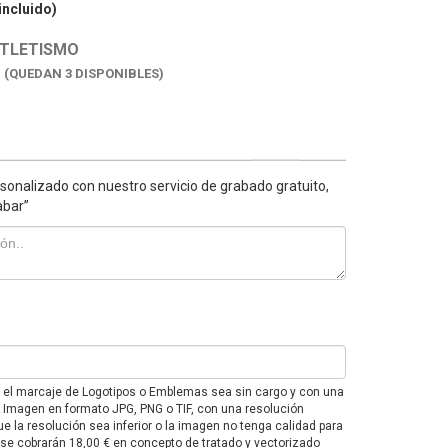
incluido)
ATLETISMO
K
(QUEDAN 3 DISPONIBLES)
sonalizado con nuestro servicio de grabado gratuito,
abar”
e el marcaje de Logotipos o Emblemas sea sin cargo y con una
F o Imagen en formato JPG, PNG o TIF, con una resolución
e la resolución sea inferior o la imagen no tenga calidad para
 se cobrarán 18,00 € en concepto de tratado y vectorizado