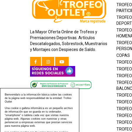
TROFEO
PARTICI
TROFEO
DEPORT
TROFEO
La Mayor Oferta Online de Trofeos y
HOMEN
Premiaciones Deportivas. Artículos
TROFEO
Descatalogados, Sobrestock, Muestrarios
PERSON
y Montajes con Despieces de Saldo.
COPAS
TROFEO
TROFEO
TROFEO
TROFEO
BALON
TROFEO
Bienvenida/o a la información básica sobre las cookies
de la página web responsabilidad de la entidad: Trofeo
TROFEO
Outlet
TROFEO
Una cookie o galleta informática es un pequeño archivo
de información que se guarda en tu ordenador,
TROFEO
“smartphone” o tableta cada vez que visitas nuestra
página web. Algunas cookies son nuestras y otras
TROFEO
pertenecen a empresas externas que prestan servicios
para nuestra página web.
TROFEO