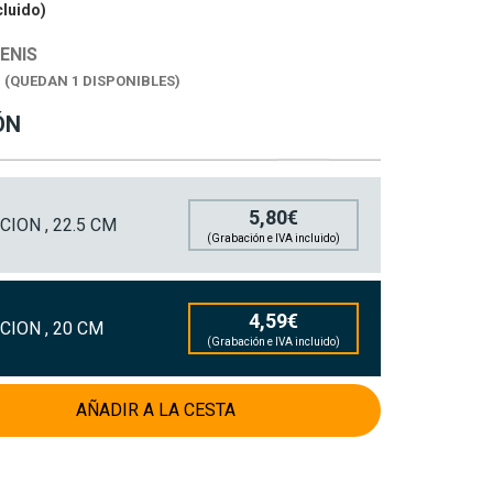
cluido)
ENIS
K
(QUEDAN 1 DISPONIBLES)
ÓN
5,80€
ION , 22.5 CM
(Grabación e IVA incluido)
4,59€
CION , 20 CM
(Grabación e IVA incluido)
AÑADIR A LA CESTA