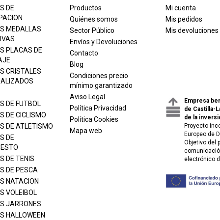
S DE
Productos
Mi cuenta
PACION
Quiénes somos
Mis pedidos
S MEDALLAS
Sector Público
Mis devoluciones
IVAS
Envíos y Devoluciones
S PLACAS DE
Contacto
AJE
Blog
S CRISTALES
Condiciones precio
ALIZADOS
mínimo garantizado
Aviso Legal
Empresa ben
S DE FUTBOL
Política Privacidad
de Castilla-
S DE CICLISMO
de la inversi
Política Cookies
S DE ATLETISMO
Proyecto inc
Mapa web
Europeo de D
S DE
Objetivo del
CESTO
comunicación
S DE TENIS
electrónico 
S DE PESCA
S NATACION
S VOLEIBOL
S JARRONES
S HALLOWEEN