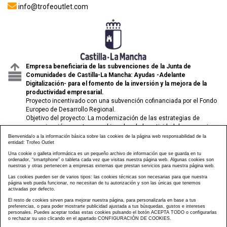
info@trofeoutlet.com
Empresa beneficiaria de las subvenciones de la Junta de
Comunidades de Castilla-La Mancha: Ayudas -Adelante
Digitalización- para el fomento de la inversión y la mejora de la
productividad empresarial.
Proyecto incentivado con una subvención cofinanciada por el Fondo
Europeo de Desarrollo Regional.
Objetivo del proyecto: La modernización de las estrategias de
comunicación y venta para el impulso de la actividad de comercio
electrónico de las pymes.
Bienvenida/o a la información básica sobre las cookies de la página web responsabilidad de la
entidad: Trofeo Outlet
Una cookie o galleta informática es un pequeño archivo de información que se guarda en tu
ordenador, “smartphone” o tableta cada vez que visitas nuestra página web. Algunas cookies son
nuestras y otras pertenecen a empresas externas que prestan servicios para nuestra página web.
Las cookies pueden ser de varios tipos: las cookies técnicas son necesarias para que nuestra
página web pueda funcionar, no necesitan de tu autorización y son las únicas que tenemos
activadas por defecto.
El resto de cookies sirven para mejorar nuestra página, para personalizarla en base a tus
preferencias, o para poder mostrarte publicidad ajustada a tus búsquedas, gustos e intereses
personales. Puedes aceptar todas estas cookies pulsando el botón ACEPTA TODO o configurarlas
o rechazar su uso clicando en el apartado CONFIGURACIÓN DE COOKIES.