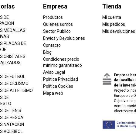
orías
Empresa
Tienda
S DE
Productos
Mi cuenta
PACION
Quiénes somos
Mis pedidos
S MEDALLAS
Sector Público
Mis devoluciones
IVAS
Envíos y Devoluciones
S PLACAS DE
Contacto
AJE
Blog
S CRISTALES
Condiciones precio
ALIZADOS
mínimo garantizado
Aviso Legal
Empresa ben
S DE FUTBOL
Política Privacidad
de Castilla-
S DE CICLISMO
de la inversi
Política Cookies
S DE ATLETISMO
Proyecto inc
Mapa web
Europeo de D
S DE
Objetivo del
CESTO
comunicación
S DE TENIS
electrónico 
S DE PESCA
S NATACION
S VOLEIBOL