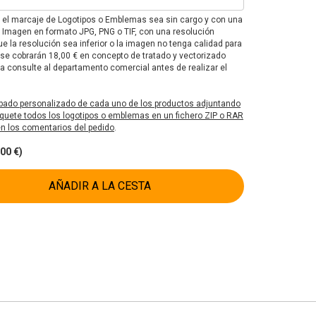
e el marcaje de Logotipos o Emblemas sea sin cargo y con una
F o Imagen en formato JPG, PNG o TIF, con una resolución
e la resolución sea inferior o la imagen no tenga calidad para
 se cobrarán 18,00 € en concepto de tratado y vectorizado
 consulte al departamento comercial antes de realizar el
bado personalizado de cada uno de los productos adjuntando
uete todos los logotipos o emblemas en un fichero ZIP o RAR
 en los comentarios del pedido
.
00 €)
AÑADIR A LA CESTA