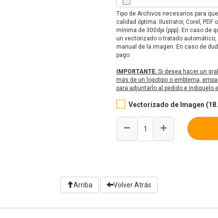
Tipo de Archivos necesarios para qu
calidad óptima: Ilustrator, Corel, PD
mínima de 300dpi (ppp). En caso de qu
un vectorizado o tratado automático,
manual de la imagen. En caso de duda
pago.
IMPORTANTE:
Si desea hacer un gra
más de un logotipo o emblema, empaq
para adjuntarlo al pedido e indiquelo
Vectorizado de Imagen (18.
Arriba
Volver Atrás