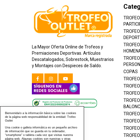
Categ
TROFEO
PARTICI
TROFEO
DEPORT
TROFEO
La Mayor Oferta Online de Trofeos y
HOMEN
Premiaciones Deportivas. Artículos
TROFEO
Descatalogados, Sobrestock, Muestrarios
PERSON
y Montajes con Despieces de Saldo.
COPAS
TROFEO
TROFEO
TROFEO
TROFEO
BALON
TROFEO
Bienvenida/o a la información básica sobre las cookies
de la página web responsabilidad de la entidad: Trofeo
TROFEO
Outlet
TROFEO
Una cookie o galleta informática es un pequeño archivo
de información que se guarda en tu ordenador,
TROFEO
“smartphone” o tableta cada vez que visitas nuestra
página web. Algunas cookies son nuestras y otras