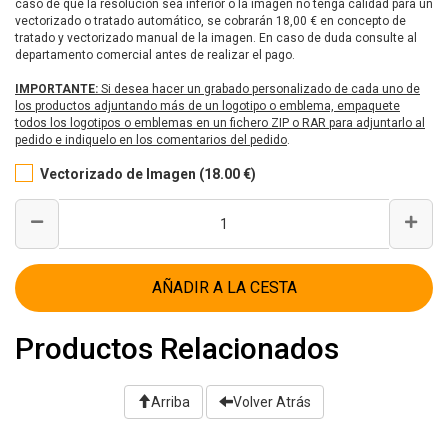
caso de que la resolución sea inferior o la imagen no tenga calidad para un
vectorizado o tratado automático, se cobrarán 18,00 € en concepto de
tratado y vectorizado manual de la imagen. En caso de duda consulte al
departamento comercial antes de realizar el pago.
IMPORTANTE:
Si desea hacer un grabado personalizado de cada uno de
los productos adjuntando más de un logotipo o emblema, empaquete
todos los logotipos o emblemas en un fichero ZIP o RAR para adjuntarlo al
pedido e indiquelo en los comentarios del pedido
.
Vectorizado de Imagen (18.00 €)
AÑADIR A LA CESTA
Productos Relacionados
Arriba
Volver Atrás