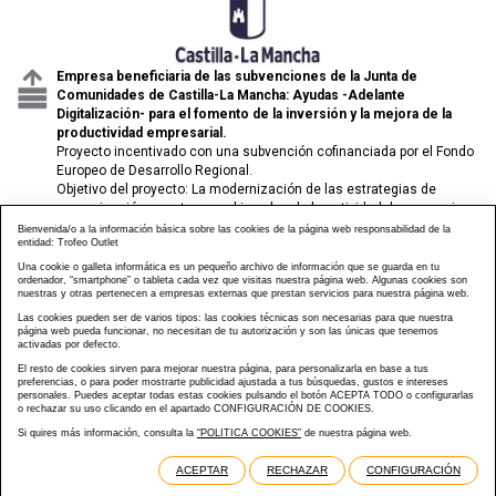
Empresa beneficiaria de las subvenciones de la Junta de
Comunidades de Castilla-La Mancha: Ayudas -Adelante
Digitalización- para el fomento de la inversión y la mejora de la
productividad empresarial.
Proyecto incentivado con una subvención cofinanciada por el Fondo
Europeo de Desarrollo Regional.
Objetivo del proyecto: La modernización de las estrategias de
comunicación y venta para el impulso de la actividad de comercio
electrónico de las pymes.
Bienvenida/o a la información básica sobre las cookies de la página web responsabilidad de la
entidad: Trofeo Outlet
Una cookie o galleta informática es un pequeño archivo de información que se guarda en tu
ordenador, “smartphone” o tableta cada vez que visitas nuestra página web. Algunas cookies son
nuestras y otras pertenecen a empresas externas que prestan servicios para nuestra página web.
Las cookies pueden ser de varios tipos: las cookies técnicas son necesarias para que nuestra
página web pueda funcionar, no necesitan de tu autorización y son las únicas que tenemos
activadas por defecto.
El resto de cookies sirven para mejorar nuestra página, para personalizarla en base a tus
preferencias, o para poder mostrarte publicidad ajustada a tus búsquedas, gustos e intereses
personales. Puedes aceptar todas estas cookies pulsando el botón ACEPTA TODO o configurarlas
o rechazar su uso clicando en el apartado CONFIGURACIÓN DE COOKIES.
Si quires más información, consulta la
“POLITICA COOKIES”
de nuestra página web.
Diseñado y desarrollado por tu equipo Imedia Comunicación 🚀
ACEPTAR
RECHAZAR
CONFIGURACIÓN