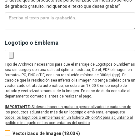
Si desea que su producto sea personalizado con nuestro servicio
de grabado gratuito, indiquenos el texto que desea grabar”
Logotipo o Emblema
Tipo de Archivos necesarios para que el marcaje de Logotipos o Emblemas
sea sin cargo y con una calidad óptima: Ilustrator, Corel, PDF o Imagen en
formato JPG, PNG o TIF, con una resolución mínima de 300dpi (ppp). En
caso de que la resolución sea inferior o la imagen no tenga calidad para un
vectorizado o tratado automático, se cobrarán 18,00 € en concepto de
tratado y vectorizado manual de la imagen. En caso de duda consulte al
departamento comercial antes de realizar el pago.
IMPORTANTE:
Si desea hacer un grabado personalizado de cada uno de
los productos adjuntando más de un logotipo o emblema, empaquete
todos los logotipos o emblemas en un fichero ZIP o RAR para adjuntarlo al
pedido e indiquelo en los comentarios del pedido
.
Vectorizado de Imagen (18.00 €)