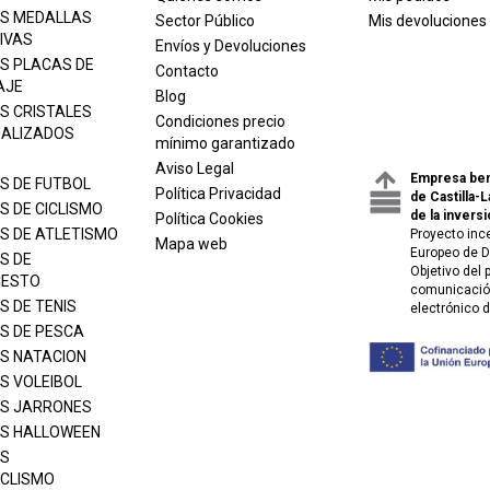
S MEDALLAS
Sector Público
Mis devoluciones
IVAS
Envíos y Devoluciones
S PLACAS DE
Contacto
AJE
Blog
S CRISTALES
Condiciones precio
ALIZADOS
mínimo garantizado
Aviso Legal
Empresa ben
S DE FUTBOL
Política Privacidad
de Castilla-
S DE CICLISMO
de la inversi
Política Cookies
S DE ATLETISMO
Proyecto inc
Mapa web
Europeo de D
S DE
Objetivo del
CESTO
comunicación
S DE TENIS
electrónico 
S DE PESCA
S NATACION
S VOLEIBOL
S JARRONES
S HALLOWEEN
S
CLISMO