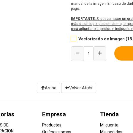
manual de la imagen. En caso de duda
pago.
IMPORTANTE:
Si desea hacer un gra
más de un logotipo o emblema, empaq
para adjuntarlo al pedido e indiquelo
Vectorizado de Imagen (18.
Arriba
Volver Atrás
orías
Empresa
Tienda
S DE
Productos
Mi cuenta
PACION
Quiénes somos
Mis pedidos