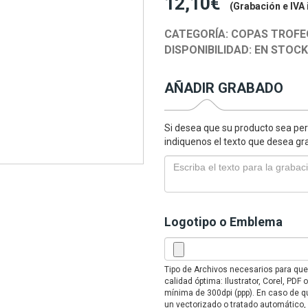
12,10€
(Grabación e IVA 
CATEGORÍA:
COPAS TROFE
DISPONIBILIDAD:
EN STOC
AÑADIR GRABADO
Si desea que su producto sea per
indiquenos el texto que desea gr
Logotipo o Emblema
Tipo de Archivos necesarios para qu
calidad óptima: Ilustrator, Corel, PD
mínima de 300dpi (ppp). En caso de qu
un vectorizado o tratado automático,