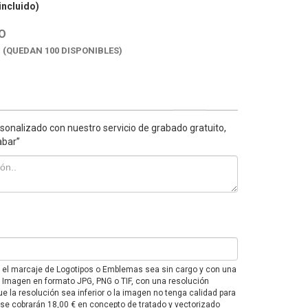
incluido)
O
K
(QUEDAN 100 DISPONIBLES)
sonalizado con nuestro servicio de grabado gratuito,
abar”
e el marcaje de Logotipos o Emblemas sea sin cargo y con una
F o Imagen en formato JPG, PNG o TIF, con una resolución
e la resolución sea inferior o la imagen no tenga calidad para
 se cobrarán 18,00 € en concepto de tratado y vectorizado