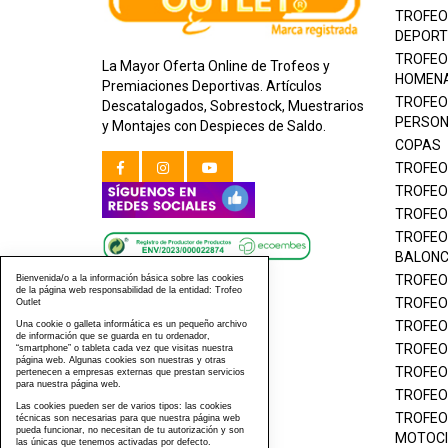
TROFEO
DEPORT
TROFEO
La Mayor Oferta Online de Trofeos y
HOMEN
Premiaciones Deportivas. Artículos
TROFEO
Descatalogados, Sobrestock, Muestrarios
PERSON
y Montajes con Despieces de Saldo.
COPAS
TROFEO
TROFEO
TROFEO
TROFEO
BALON
TROFEO
Bienvenida/o a la información básica sobre las cookies
de la página web responsabilidad de la entidad: Trofeo
TROFEO
Outlet
TROFEO
Una cookie o galleta informática es un pequeño archivo
de información que se guarda en tu ordenador,
TROFEO
“smartphone” o tableta cada vez que visitas nuestra
página web. Algunas cookies son nuestras y otras
TROFEO
pertenecen a empresas externas que prestan servicios
para nuestra página web.
TROFEO
Las cookies pueden ser de varios tipos: las cookies
TROFEO
técnicas son necesarias para que nuestra página web
pueda funcionar, no necesitan de tu autorización y son
MOTOCI
las únicas que tenemos activadas por defecto.