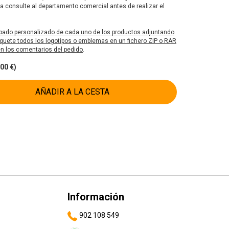
 consulte al departamento comercial antes de realizar el
bado personalizado de cada uno de los productos adjuntando
uete todos los logotipos o emblemas en un fichero ZIP o RAR
 en los comentarios del pedido
.
00 €)
AÑADIR A LA CESTA
Información
902 108 549