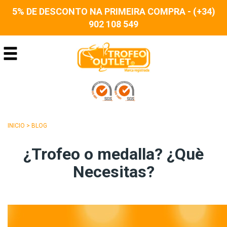
5% DE DESCONTO NA PRIMEIRA COMPRA - (+34)
902 108 549
INICIO
>
BLOG
¿Trofeo o medalla? ¿Què
Necesitas?