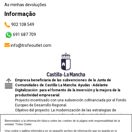
As minhas devoluções
Informação
902 108 549
691 687 709
info@trofeoutlet.com
Empresa beneficiaria de las subvenciones de la Junta de
Comunidades de Castilla-La Mancha: Ayudas -Adelante
Digitalización- para el fomento de la inversión y la mejora de la
productividad empresarial.
Proyecto incentivado con una subvención cofinanciada por el Fondo
Europeo de Desarrollo Regional.
Objetivo del proyecto: La modernización de las estrategias de
comunicación y venta para el impulso de la actividad de comercio
electrónico de las pymes.
Bienvenida/o a la información básica sobre las cookies de la página web responsabilidad de la
entidad: Trofeo Outlet
Una cookie o galleta informática es un pequeño archivo de información que se guarda en tu