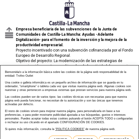
Empresa beneficiaria de las subvenciones de la Junta de
Comunidades de Castilla-La Mancha: Ayudas -Adelante
Digitalización- para el fomento de la inversión y la mejora de la
productividad empresarial.
Proyecto incentivado con una subvención cofinanciada por el Fondo
Europeo de Desarrollo Regional.
Objetivo del proyecto: La modernización de las estrategias de
comunicación y venta para el impulso de la actividad de comercio
electrónico de las pymes.
Bienvenida/o a la información básica sobre las cookies de la página web responsabilidad de la
entidad: Trofeo Outlet
Una cookie o galleta informática es un pequeño archivo de información que se guarda en tu
ordenador, “smartphone” o tableta cada vez que visitas nuestra página web. Algunas cookies son
nuestras y otras pertenecen a empresas externas que prestan servicios para nuestra página web.
Las cookies pueden ser de varios tipos: las cookies técnicas son necesarias para que nuestra
página web pueda funcionar, no necesitan de tu autorización y son las únicas que tenemos
activadas por defecto.
El resto de cookies sirven para mejorar nuestra página, para personalizarla en base a tus
preferencias, o para poder mostrarte publicidad ajustada a tus búsquedas, gustos e intereses
personales. Puedes aceptar todas estas cookies pulsando el botón ACEPTA TODO o configurarlas
o rechazar su uso clicando en el apartado CONFIGURACIÓN DE COOKIES.
Si quires más información, consulta la
“POLITICA COOKIES”
de nuestra página web.
Design e Desenvolvimento Web Im3diA Comunicación