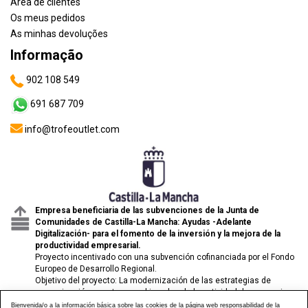
Área de clientes
Os meus pedidos
As minhas devoluções
Informação
902 108 549
691 687 709
info@trofeoutlet.com
Empresa beneficiaria de las subvenciones de la Junta de
Comunidades de Castilla-La Mancha: Ayudas -Adelante
Digitalización- para el fomento de la inversión y la mejora de la
productividad empresarial.
Proyecto incentivado con una subvención cofinanciada por el Fondo
Europeo de Desarrollo Regional.
Objetivo del proyecto: La modernización de las estrategias de
comunicación y venta para el impulso de la actividad de comercio
electrónico de las pymes.
Bienvenida/o a la información básica sobre las cookies de la página web responsabilidad de la