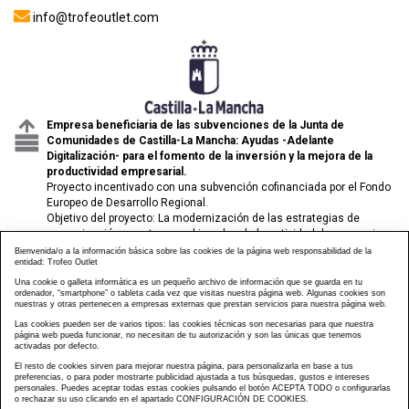
info@trofeoutlet.com
Empresa beneficiaria de las subvenciones de la Junta de
Comunidades de Castilla-La Mancha: Ayudas -Adelante
Digitalización- para el fomento de la inversión y la mejora de la
productividad empresarial.
Proyecto incentivado con una subvención cofinanciada por el Fondo
Europeo de Desarrollo Regional.
Objetivo del proyecto: La modernización de las estrategias de
comunicación y venta para el impulso de la actividad de comercio
electrónico de las pymes.
Bienvenida/o a la información básica sobre las cookies de la página web responsabilidad de la
entidad: Trofeo Outlet
Una cookie o galleta informática es un pequeño archivo de información que se guarda en tu
ordenador, “smartphone” o tableta cada vez que visitas nuestra página web. Algunas cookies son
nuestras y otras pertenecen a empresas externas que prestan servicios para nuestra página web.
Las cookies pueden ser de varios tipos: las cookies técnicas son necesarias para que nuestra
página web pueda funcionar, no necesitan de tu autorización y son las únicas que tenemos
activadas por defecto.
El resto de cookies sirven para mejorar nuestra página, para personalizarla en base a tus
preferencias, o para poder mostrarte publicidad ajustada a tus búsquedas, gustos e intereses
personales. Puedes aceptar todas estas cookies pulsando el botón ACEPTA TODO o configurarlas
o rechazar su uso clicando en el apartado CONFIGURACIÓN DE COOKIES.