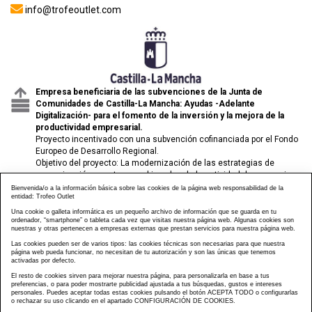
info@trofeoutlet.com
Empresa beneficiaria de las subvenciones de la Junta de
Comunidades de Castilla-La Mancha: Ayudas -Adelante
Digitalización- para el fomento de la inversión y la mejora de la
productividad empresarial.
Proyecto incentivado con una subvención cofinanciada por el Fondo
Europeo de Desarrollo Regional.
Objetivo del proyecto: La modernización de las estrategias de
comunicación y venta para el impulso de la actividad de comercio
electrónico de las pymes.
Bienvenida/o a la información básica sobre las cookies de la página web responsabilidad de la
entidad: Trofeo Outlet
Una cookie o galleta informática es un pequeño archivo de información que se guarda en tu
ordenador, “smartphone” o tableta cada vez que visitas nuestra página web. Algunas cookies son
nuestras y otras pertenecen a empresas externas que prestan servicios para nuestra página web.
Las cookies pueden ser de varios tipos: las cookies técnicas son necesarias para que nuestra
página web pueda funcionar, no necesitan de tu autorización y son las únicas que tenemos
activadas por defecto.
El resto de cookies sirven para mejorar nuestra página, para personalizarla en base a tus
preferencias, o para poder mostrarte publicidad ajustada a tus búsquedas, gustos e intereses
personales. Puedes aceptar todas estas cookies pulsando el botón ACEPTA TODO o configurarlas
o rechazar su uso clicando en el apartado CONFIGURACIÓN DE COOKIES.