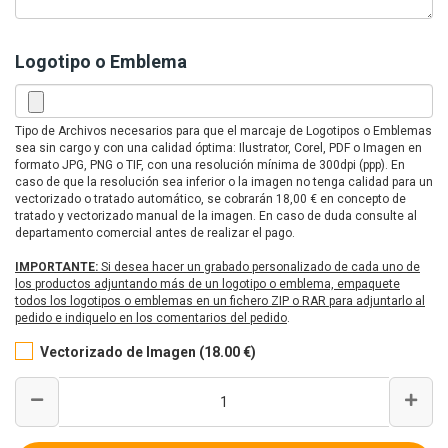
Logotipo o Emblema
Tipo de Archivos necesarios para que el marcaje de Logotipos o Emblemas
sea sin cargo y con una calidad óptima: Ilustrator, Corel, PDF o Imagen en
formato JPG, PNG o TIF, con una resolución mínima de 300dpi (ppp). En
caso de que la resolución sea inferior o la imagen no tenga calidad para un
vectorizado o tratado automático, se cobrarán 18,00 € en concepto de
tratado y vectorizado manual de la imagen. En caso de duda consulte al
departamento comercial antes de realizar el pago.
IMPORTANTE:
Si desea hacer un grabado personalizado de cada uno de
los productos adjuntando más de un logotipo o emblema, empaquete
todos los logotipos o emblemas en un fichero ZIP o RAR para adjuntarlo al
pedido e indiquelo en los comentarios del pedido
.
Vectorizado de Imagen (18.00 €)