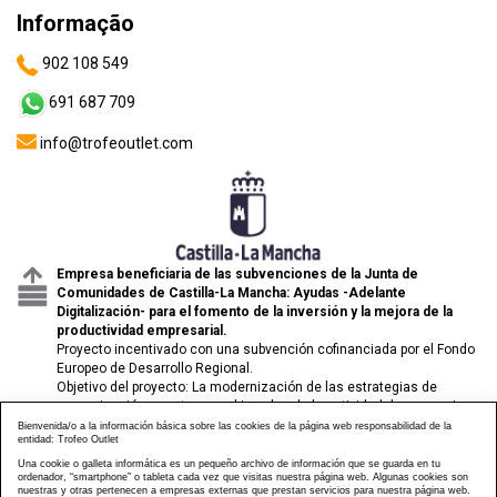
Informação
902 108 549
691 687 709
info@trofeoutlet.com
Empresa beneficiaria de las subvenciones de la Junta de
Comunidades de Castilla-La Mancha: Ayudas -Adelante
Digitalización- para el fomento de la inversión y la mejora de la
productividad empresarial.
Proyecto incentivado con una subvención cofinanciada por el Fondo
Europeo de Desarrollo Regional.
Objetivo del proyecto: La modernización de las estrategias de
comunicación y venta para el impulso de la actividad de comercio
electrónico de las pymes.
Bienvenida/o a la información básica sobre las cookies de la página web responsabilidad de la
entidad: Trofeo Outlet
Una cookie o galleta informática es un pequeño archivo de información que se guarda en tu
ordenador, “smartphone” o tableta cada vez que visitas nuestra página web. Algunas cookies son
nuestras y otras pertenecen a empresas externas que prestan servicios para nuestra página web.