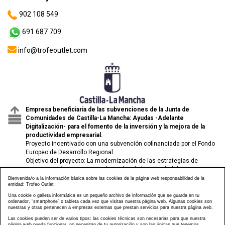
902 108 549
691 687 709
info@trofeoutlet.com
Empresa beneficiaria de las subvenciones de la Junta de
Comunidades de Castilla-La Mancha: Ayudas -Adelante
Digitalización- para el fomento de la inversión y la mejora de la
productividad empresarial.
Proyecto incentivado con una subvención cofinanciada por el Fondo
Europeo de Desarrollo Regional.
Objetivo del proyecto: La modernización de las estrategias de
comunicación y venta para el impulso de la actividad de comercio
electrónico de las pymes.
Bienvenida/o a la información básica sobre las cookies de la página web responsabilidad de la
entidad: Trofeo Outlet
Una cookie o galleta informática es un pequeño archivo de información que se guarda en tu
ordenador, “smartphone” o tableta cada vez que visitas nuestra página web. Algunas cookies son
nuestras y otras pertenecen a empresas externas que prestan servicios para nuestra página web.
Las cookies pueden ser de varios tipos: las cookies técnicas son necesarias para que nuestra
página web pueda funcionar, no necesitan de tu autorización y son las únicas que tenemos