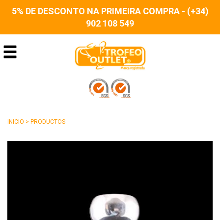
5% DE DESCONTO NA PRIMEIRA COMPRA - (+34)
902 108 549
INICIO
>
PRODUCTOS