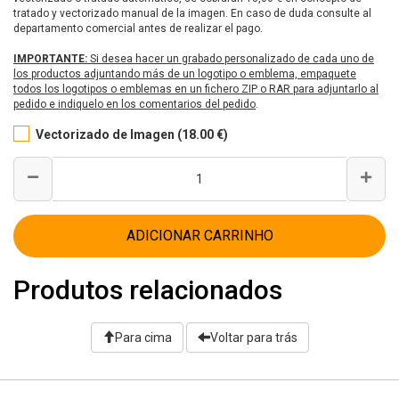
tratado y vectorizado manual de la imagen. En caso de duda consulte al
departamento comercial antes de realizar el pago.
IMPORTANTE:
Si desea hacer un grabado personalizado de cada uno de
los productos adjuntando más de un logotipo o emblema, empaquete
todos los logotipos o emblemas en un fichero ZIP o RAR para adjuntarlo al
pedido e indiquelo en los comentarios del pedido
.
Vectorizado de Imagen (18.00 €)
ADICIONAR CARRINHO
Produtos relacionados
Para cima
Voltar para trás