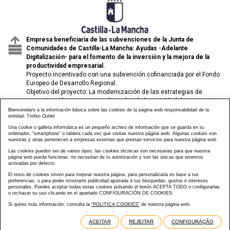
Empresa beneficiaria de las subvenciones de la Junta de
Comunidades de Castilla-La Mancha: Ayudas -Adelante
Digitalización- para el fomento de la inversión y la mejora de la
productividad empresarial.
Proyecto incentivado con una subvención cofinanciada por el Fondo
Europeo de Desarrollo Regional.
Objetivo del proyecto: La modernización de las estrategias de
comunicación y venta para el impulso de la actividad de comercio
electrónico de las pymes.
Bienvenida/o a la información básica sobre las cookies de la página web responsabilidad de la
entidad: Trofeo Outlet
Una cookie o galleta informática es un pequeño archivo de información que se guarda en tu
ordenador, “smartphone” o tableta cada vez que visitas nuestra página web. Algunas cookies son
nuestras y otras pertenecen a empresas externas que prestan servicios para nuestra página web.
Las cookies pueden ser de varios tipos: las cookies técnicas son necesarias para que nuestra
página web pueda funcionar, no necesitan de tu autorización y son las únicas que tenemos
activadas por defecto.
El resto de cookies sirven para mejorar nuestra página, para personalizarla en base a tus
preferencias, o para poder mostrarte publicidad ajustada a tus búsquedas, gustos e intereses
personales. Puedes aceptar todas estas cookies pulsando el botón ACEPTA TODO o configurarlas
o rechazar su uso clicando en el apartado CONFIGURACIÓN DE COOKIES.
Si quires más información, consulta la
“POLITICA COOKIES”
de nuestra página web.
Design e Desenvolvimento Web Im3diA Comunicación
ACEITAR
REJEITAR
CONFIGURAÇÃO