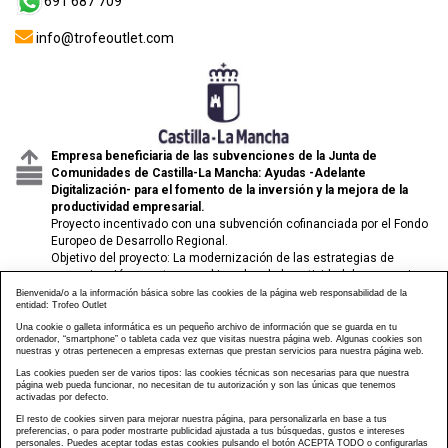
691 687 709
info@trofeoutlet.com
Empresa beneficiaria de las subvenciones de la Junta de
Comunidades de Castilla-La Mancha: Ayudas -Adelante
Digitalización- para el fomento de la inversión y la mejora de la
productividad empresarial.
Proyecto incentivado con una subvención cofinanciada por el Fondo
Europeo de Desarrollo Regional.
Objetivo del proyecto: La modernización de las estrategias de
comunicación y venta para el impulso de la actividad de comercio
electrónico de las pymes.
Bienvenida/o a la información básica sobre las cookies de la página web responsabilidad de la
entidad: Trofeo Outlet
Una cookie o galleta informática es un pequeño archivo de información que se guarda en tu
ordenador, “smartphone” o tableta cada vez que visitas nuestra página web. Algunas cookies son
nuestras y otras pertenecen a empresas externas que prestan servicios para nuestra página web.
Las cookies pueden ser de varios tipos: las cookies técnicas son necesarias para que nuestra
página web pueda funcionar, no necesitan de tu autorización y son las únicas que tenemos
activadas por defecto.
El resto de cookies sirven para mejorar nuestra página, para personalizarla en base a tus
preferencias, o para poder mostrarte publicidad ajustada a tus búsquedas, gustos e intereses
personales. Puedes aceptar todas estas cookies pulsando el botón ACEPTA TODO o configurarlas