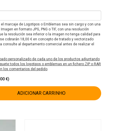
e el marcaje de Logotipos o Emblemas sea sin cargo y con una
F o Imagen en formato JPG, PNG o TIF, con una resolución
e la resolución sea inferior o la imagen no tenga calidad para
 se cobrarán 18,00 € en concepto de tratado y vectorizado
 consulte al departamento comercial antes de realizar el
bado personalizado de cada uno de los productos adjuntando
uete todos los logotipos o emblemas en un fichero ZIP o RAR
 en los comentarios del pedido
.
00 €)
ADICIONAR CARRINHO