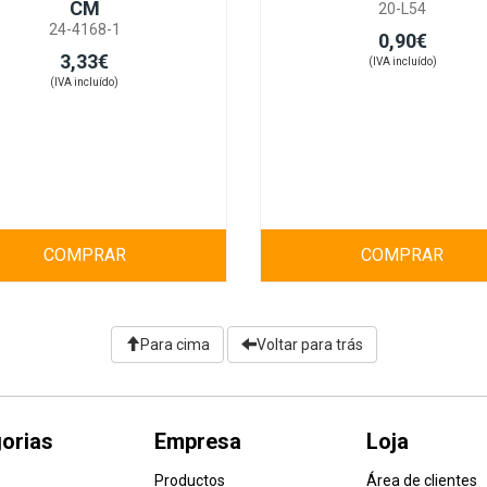
CM
20-L54
24-4168-1
0,90€
3,33€
(IVA incluído)
(IVA incluído)
COMPRAR
COMPRAR
Para cima
Voltar para trás
orias
Empresa
Loja
Productos
Área de clientes