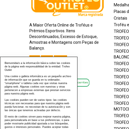
Medalh
Placas
Cristais
Troféu 
A Maior Oferta Online de Troféus e
Prêmios Esportivos. Itens
TROFEO
Descontinuados, Excesso de Estoque,
TROFEO
Amostras e Montagens com Peças de
TROFEO
Balanço.
TROFEO
BALON
TROFEO
Bienvenida/o a la información básica sobre las cookies
de la página web responsabilidad de la entidad: Trofeo
TROFEO
Outlet
TROFEO
Una cookie o galleta informática es un pequeño archivo
de información que se guarda en tu ordenador,
TROFEO
“smartphone” o tableta cada vez que visitas nuestra
página web. Algunas cookies son nuestras y otras
TROFEO
pertenecen a empresas externas que prestan servicios
para nuestra página web.
TROFEO
Las cookies pueden ser de varios tipos: las cookies
TROFEO
técnicas son necesarias para que nuestra página web
pueda funcionar, no necesitan de tu autorización y son
MOTOCI
las únicas que tenemos activadas por defecto.
TROFEO
El resto de cookies sirven para mejorar nuestra página,
para personalizarla en base a tus preferencias, o para
TROFEO
poder mostrarte publicidad ajustada a tus búsquedas,
gustos e intereses personales. Puedes aceptar todas