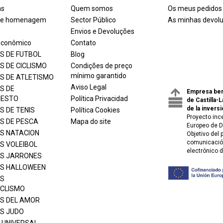
as
Quem somos
Os meus pedidos
 de homenagem
Sector Público
As minhas devol
Envios e Devoluções
econômico
Contato
S DE FUTBOL
Blog
S DE CICLISMO
Condições de preço
mínimo garantido
S DE ATLETISMO
Aviso Legal
S DE
Empresa ben
CESTO
Política Privacidad
de Castilla-
de la inversi
S DE TENIS
Política Cookies
Proyecto inc
S DE PESCA
Mapa do site
Europeo de D
S NATACION
Objetivo del
comunicación
S VOLEIBOL
electrónico 
S JARRONES
S HALLOWEEN
S
CLISMO
S DEL AMOR
S JUDO