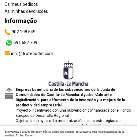
Os meus pedidos
As minhas devoluções
Informação
902 108 549
691 687 709
info@trofeoutlet.com
Empresa beneficiaria de las subvenciones de la Junta de
Comunidades de Castilla-La Mancha: Ayudas -Adelante
Digitalización- para el fomento de la inversión y la mejora de la
productividad empresarial.
Proyecto incentivado con una subvención cofinanciada por el Fondo
Europeo de Desarrollo Regional.
Objetivo del proyecto: La modernización de las estrategias de
comunicación y venta para el impulso de la actividad de comercio
electrónico de las pymes.
Bienvenida/o a la información básica sobre las cookies de la página web responsabilidad de la
entidad: Trofeo Outlet