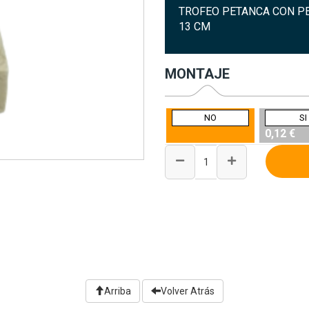
TROFEO PETANCA CON PE
13 CM
MONTAJE
NO
SI
0,12 €
Arriba
Volver Atrás