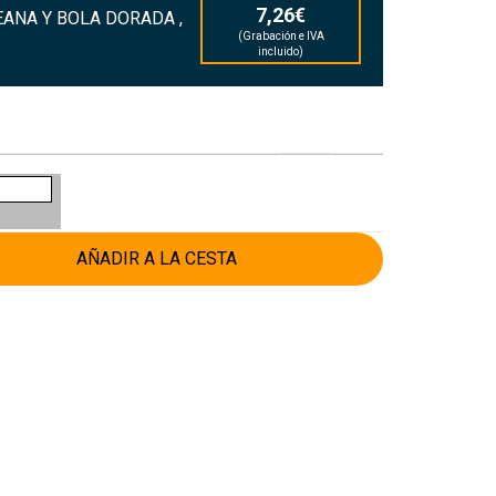
7,26€
ANA Y BOLA DORADA ,
(Grabación e IVA
incluido)
AÑADIR A LA CESTA