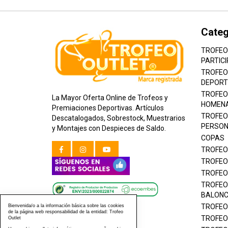
Categ
TROFEO
PARTICI
TROFEO
DEPORT
TROFEO
La Mayor Oferta Online de Trofeos y
HOMEN
Premiaciones Deportivas. Artículos
TROFEO
Descatalogados, Sobrestock, Muestrarios
PERSON
y Montajes con Despieces de Saldo.
COPAS
TROFEO
TROFEO
TROFEO
TROFEO
BALON
TROFEO
Bienvenida/o a la información básica sobre las cookies
de la página web responsabilidad de la entidad: Trofeo
TROFEO
Outlet