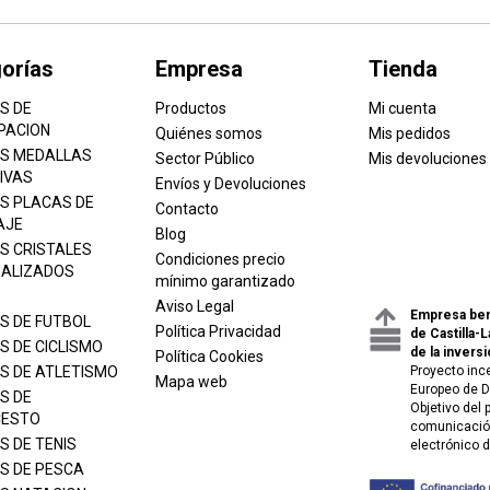
orías
Empresa
Tienda
S DE
Productos
Mi cuenta
PACION
Quiénes somos
Mis pedidos
S MEDALLAS
Sector Público
Mis devoluciones
IVAS
Envíos y Devoluciones
S PLACAS DE
Contacto
AJE
Blog
S CRISTALES
Condiciones precio
ALIZADOS
mínimo garantizado
Aviso Legal
Empresa ben
S DE FUTBOL
Política Privacidad
de Castilla-
S DE CICLISMO
de la inversi
Política Cookies
S DE ATLETISMO
Proyecto inc
Mapa web
Europeo de D
S DE
Objetivo del
CESTO
comunicación
S DE TENIS
electrónico 
S DE PESCA