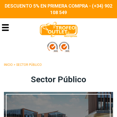
DESCUENTO 5% EN PRIMERA COMPRA - (+34) 902
108 549
INICIO
>
SECTOR PÚBLICO
Sector Público