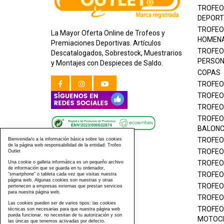
TROFEO
DEPORT
TROFEO
La Mayor Oferta Online de Trofeos y
HOMEN
Premiaciones Deportivas. Artículos
TROFEO
Descatalogados, Sobrestock, Muestrarios
PERSON
y Montajes con Despieces de Saldo.
COPAS
TROFEO
TROFEO
TROFEO
TROFEO
BALON
TROFEO
Bienvenida/o a la información básica sobre las cookies
de la página web responsabilidad de la entidad: Trofeo
TROFEO
Outlet
TROFEO
Una cookie o galleta informática es un pequeño archivo
de información que se guarda en tu ordenador,
TROFEO
“smartphone” o tableta cada vez que visitas nuestra
página web. Algunas cookies son nuestras y otras
TROFEO
pertenecen a empresas externas que prestan servicios
para nuestra página web.
TROFEO
Las cookies pueden ser de varios tipos: las cookies
TROFEO
técnicas son necesarias para que nuestra página web
pueda funcionar, no necesitan de tu autorización y son
MOTOCI
las únicas que tenemos activadas por defecto.