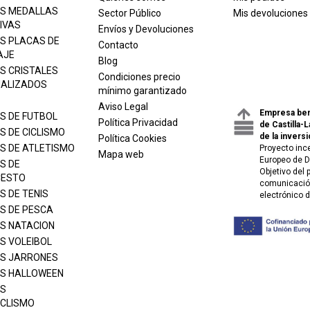
S MEDALLAS
Sector Público
Mis devoluciones
IVAS
Envíos y Devoluciones
S PLACAS DE
Contacto
AJE
Blog
S CRISTALES
Condiciones precio
ALIZADOS
mínimo garantizado
Aviso Legal
Empresa ben
S DE FUTBOL
Política Privacidad
de Castilla-
S DE CICLISMO
de la inversi
Política Cookies
S DE ATLETISMO
Proyecto inc
Mapa web
Europeo de D
S DE
Objetivo del
CESTO
comunicación
S DE TENIS
electrónico 
S DE PESCA
S NATACION
S VOLEIBOL
S JARRONES
S HALLOWEEN
S
CLISMO