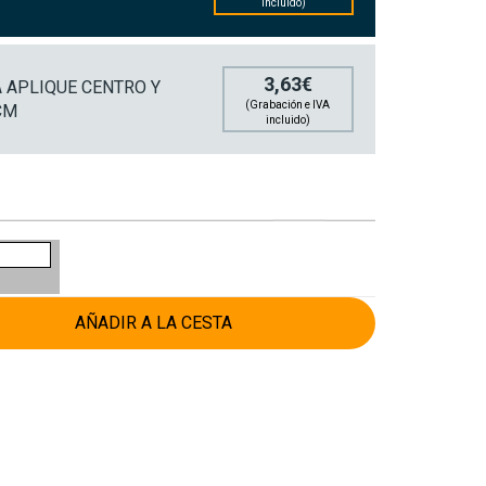
incluido)
3,63€
 APLIQUE CENTRO Y
(Grabación e IVA
CM
incluido)
AÑADIR A LA CESTA