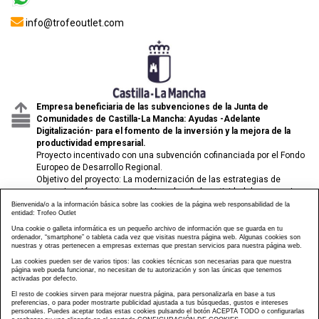
info@trofeoutlet.com
Empresa beneficiaria de las subvenciones de la Junta de
Comunidades de Castilla-La Mancha: Ayudas -Adelante
Digitalización- para el fomento de la inversión y la mejora de la
productividad empresarial.
Proyecto incentivado con una subvención cofinanciada por el Fondo
Europeo de Desarrollo Regional.
Objetivo del proyecto: La modernización de las estrategias de
comunicación y venta para el impulso de la actividad de comercio
electrónico de las pymes.
Bienvenida/o a la información básica sobre las cookies de la página web responsabilidad de la
entidad: Trofeo Outlet
Una cookie o galleta informática es un pequeño archivo de información que se guarda en tu
ordenador, “smartphone” o tableta cada vez que visitas nuestra página web. Algunas cookies son
nuestras y otras pertenecen a empresas externas que prestan servicios para nuestra página web.
Las cookies pueden ser de varios tipos: las cookies técnicas son necesarias para que nuestra
página web pueda funcionar, no necesitan de tu autorización y son las únicas que tenemos
activadas por defecto.
El resto de cookies sirven para mejorar nuestra página, para personalizarla en base a tus
preferencias, o para poder mostrarte publicidad ajustada a tus búsquedas, gustos e intereses
personales. Puedes aceptar todas estas cookies pulsando el botón ACEPTA TODO o configurarlas