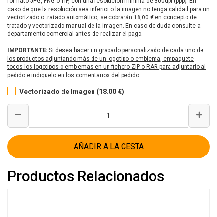
formato JPG, PNG o TIF, con una resolución mínima de 300dpi (ppp). En
caso de que la resolución sea inferior o la imagen no tenga calidad para un
vectorizado o tratado automático, se cobrarán 18,00 € en concepto de
tratado y vectorizado manual de la imagen. En caso de duda consulte al
departamento comercial antes de realizar el pago.
IMPORTANTE:
Si desea hacer un grabado personalizado de cada uno de
los productos adjuntando más de un logotipo o emblema, empaquete
todos los logotipos o emblemas en un fichero ZIP o RAR para adjuntarlo al
pedido e indiquelo en los comentarios del pedido
.
Vectorizado de Imagen (18.00 €)
AÑADIR A LA CESTA
Productos Relacionados