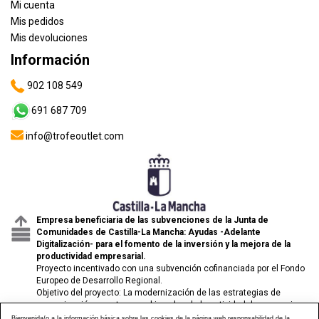
Mi cuenta
Mis pedidos
Mis devoluciones
Información
902 108 549
691 687 709
info@trofeoutlet.com
Empresa beneficiaria de las subvenciones de la Junta de
Comunidades de Castilla-La Mancha: Ayudas -Adelante
Digitalización- para el fomento de la inversión y la mejora de la
productividad empresarial.
Proyecto incentivado con una subvención cofinanciada por el Fondo
Europeo de Desarrollo Regional.
Objetivo del proyecto: La modernización de las estrategias de
comunicación y venta para el impulso de la actividad de comercio
electrónico de las pymes.
Bienvenida/o a la información básica sobre las cookies de la página web responsabilidad de la