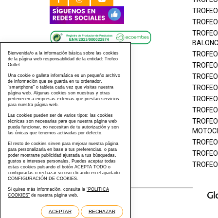
TROFEO
TROFEO
TROFEO
BALON
TROFEO
Bienvenida/o a la información básica sobre las cookies
de la página web responsabilidad de la entidad: Trofeo
TROFEO
Outlet
TROFEO
Una cookie o galleta informática es un pequeño archivo
de información que se guarda en tu ordenador,
TROFEO
“smartphone” o tableta cada vez que visitas nuestra
página web. Algunas cookies son nuestras y otras
TROFEO
pertenecen a empresas externas que prestan servicios
para nuestra página web.
TROFEO
Las cookies pueden ser de varios tipos: las cookies
TROFEO
técnicas son necesarias para que nuestra página web
pueda funcionar, no necesitan de tu autorización y son
MOTOCI
las únicas que tenemos activadas por defecto.
TROFEO
El resto de cookies sirven para mejorar nuestra página,
para personalizarla en base a tus preferencias, o para
TROFEO
poder mostrarte publicidad ajustada a tus búsquedas,
gustos e intereses personales. Puedes aceptar todas
TROFEO
estas cookies pulsando el botón ACEPTA TODO o
configurarlas o rechazar su uso clicando en el apartado
CONFIGURACIÓN DE COOKIES.
Si quires más información, consulta la
“POLITICA
COOKIES”
de nuestra página web.
ACEPTAR
RECHAZAR