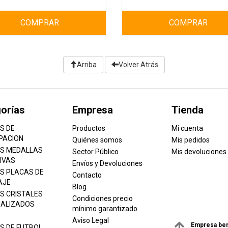
COMPRAR
COMPRAR
Arriba
Volver Atrás
orías
Empresa
Tienda
S DE
Productos
Mi cuenta
PACION
Quiénes somos
Mis pedidos
S MEDALLAS
Sector Público
Mis devoluciones
IVAS
Envíos y Devoluciones
S PLACAS DE
Contacto
AJE
Blog
S CRISTALES
Condiciones precio
ALIZADOS
mínimo garantizado
Aviso Legal
Empresa ben
S DE FUTBOL