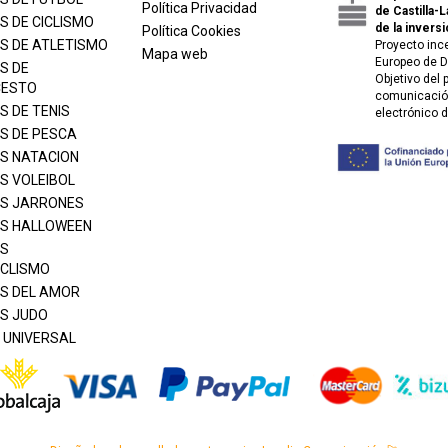
Política Privacidad
de Castilla-
S DE CICLISMO
de la inversi
Política Cookies
S DE ATLETISMO
Proyecto inc
Mapa web
Europeo de D
S DE
Objetivo del
CESTO
comunicación
S DE TENIS
electrónico 
S DE PESCA
S NATACION
S VOLEIBOL
S JARRONES
S HALLOWEEN
S
CLISMO
S DEL AMOR
S JUDO
 UNIVERSAL