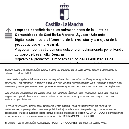
Empresa beneficiaria de las subvenciones de la Junta de
Comunidades de Castilla-La Mancha: Ayudas -Adelante
Digitalización- para el fomento de la inversión y la mejora de la
productividad empresarial.
Proyecto incentivado con una subvención cofinanciada por el Fondo
Europeo de Desarrollo Regional.
Objetivo del proyecto: La modernización de las estrategias de
comunicación y venta para el impulso de la actividad de comercio
electrónico de las pymes.
Bienvenida/o a la información básica sobre las cookies de la página web responsabilidad de la
entidad: Trofeo Outlet
Una cookie o galleta informática es un pequeño archivo de información que se guarda en tu
ordenador, “smartphone” o tableta cada vez que visitas nuestra página web. Algunas cookies son
nuestras y otras pertenecen a empresas externas que prestan servicios para nuestra página web.
Las cookies pueden ser de varios tipos: las cookies técnicas son necesarias para que nuestra
página web pueda funcionar, no necesitan de tu autorización y son las únicas que tenemos
activadas por defecto.
El resto de cookies sirven para mejorar nuestra página, para personalizarla en base a tus
preferencias, o para poder mostrarte publicidad ajustada a tus búsquedas, gustos e intereses
personales. Puedes aceptar todas estas cookies pulsando el botón ACEPTA TODO o configurarlas
o rechazar su uso clicando en el apartado CONFIGURACIÓN DE COOKIES.
Si quires más información, consulta la
“POLITICA COOKIES”
de nuestra página web.