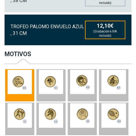
, 38 CM
incluido)
12,10€
TROFEO PALOMO ENVUELO AZUL
(Grabación e IVA
, 31 CM
incluido)
MOTIVOS