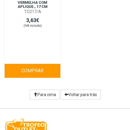
VERMELHA COM
APLIQUE., 17 CM
TO217/A
3,63€
(IVA incluído)
COMPRAR
Para cima
Voltar para trás