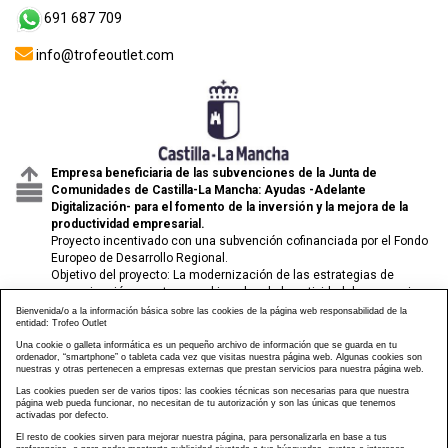
691 687 709
info@trofeoutlet.com
Empresa beneficiaria de las subvenciones de la Junta de
Comunidades de Castilla-La Mancha: Ayudas -Adelante
Digitalización- para el fomento de la inversión y la mejora de la
productividad empresarial.
Proyecto incentivado con una subvención cofinanciada por el Fondo
Europeo de Desarrollo Regional.
Objetivo del proyecto: La modernización de las estrategias de
comunicación y venta para el impulso de la actividad de comercio
electrónico de las pymes.
Bienvenida/o a la información básica sobre las cookies de la página web responsabilidad de la
entidad: Trofeo Outlet
Una cookie o galleta informática es un pequeño archivo de información que se guarda en tu
ordenador, “smartphone” o tableta cada vez que visitas nuestra página web. Algunas cookies son
nuestras y otras pertenecen a empresas externas que prestan servicios para nuestra página web.
Las cookies pueden ser de varios tipos: las cookies técnicas son necesarias para que nuestra
página web pueda funcionar, no necesitan de tu autorización y son las únicas que tenemos
activadas por defecto.
El resto de cookies sirven para mejorar nuestra página, para personalizarla en base a tus