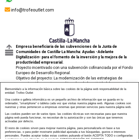
info@trofeoutlet.com
Empresa beneficiaria de las subvenciones de la Junta de
Comunidades de Castilla-La Mancha: Ayudas -Adelante
Digitalización- para el fomento de la inversión y la mejora de la
productividad empresarial.
Proyecto incentivado con una subvención cofinanciada por el Fondo
Europeo de Desarrollo Regional.
Objetivo del proyecto: La modernización de las estrategias de
comunicación y venta para el impulso de la actividad de comercio
electrónico de las pymes.
Bienvenida/o a la información básica sobre las cookies de la página web responsabilidad de la
entidad: Trofeo Outlet
Una cookie o galleta informática es un pequeño archivo de información que se guarda en tu
ordenador, “smartphone” o tableta cada vez que visitas nuestra página web. Algunas cookies son
nuestras y otras pertenecen a empresas externas que prestan servicios para nuestra página web.
Las cookies pueden ser de varios tipos: las cookies técnicas son necesarias para que nuestra
página web pueda funcionar, no necesitan de tu autorización y son las únicas que tenemos
activadas por defecto.
El resto de cookies sirven para mejorar nuestra página, para personalizarla en base a tus
preferencias, o para poder mostrarte publicidad ajustada a tus búsquedas, gustos e intereses
personales. Puedes aceptar todas estas cookies pulsando el botón ACEPTA TODO o configurarlas